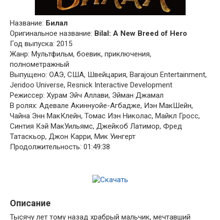
Название:
Билал
Оригинальное название:
Bilal: A New Breed of Hero
Год выпуска: 2015
Жанр: Мультфильм, боевик, приключения,
полнометражный
Выпущено: ОАЭ, США, Швейцария, Barajoun Entertainment,
Jeridoo Universe, Resnick Interactive Development
Режиссер: Хурам Эйч Аллави, Эйман Джамал
В ролях: Адевале Акиннуойе-Агбадже, Иэн МакШейн,
Чайна Энн МакКлейн, Томас Иэн Николас, Майкл Гросс,
Синтия Кэй МакУильямс, Джейкоб Латимор, Фред
Татаскьор, Джон Карри, Мик Уингерт
Продолжительность: 01:49:38
Описание
Тысячу лет тому назад храбрый мальчик, мечтавший