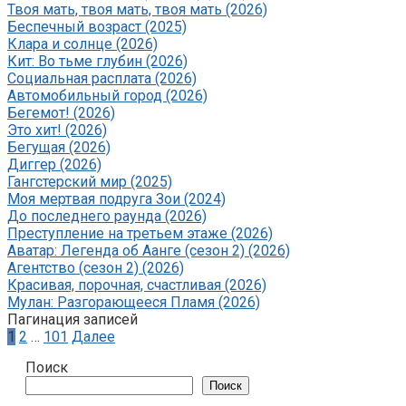
Твоя мать, твоя мать, твоя мать (2026)
Беспечный возраст (2025)
Клара и солнце (2026)
Кит: Во тьме глубин (2026)
Социальная расплата (2026)
Автомобильный город (2026)
Бегемот! (2026)
Это хит! (2026)
Бегущая (2026)
Диггер (2026)
Гангстерский мир (2025)
Моя мертвая подруга Зои (2024)
До последнего раунда (2026)
Преступление на третьем этаже (2026)
Аватар: Легенда об Аанге (сезон 2) (2026)
Агентство (сезон 2) (2026)
Красивая, порочная, счастливая (2026)
Мулан: Разгорающееся Пламя (2026)
Пагинация записей
1
2
…
101
Далее
Поиск
Поиск