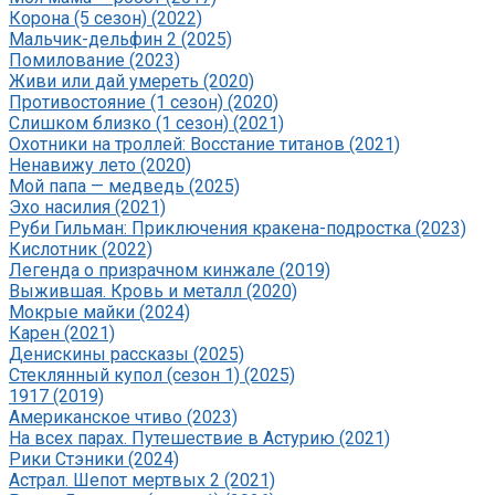
Корона (5 сезон) (2022)
Мальчик-дельфин 2 (2025)
Помилование (2023)
Живи или дай умереть (2020)
Противостояние (1 сезон) (2020)
Слишком близко (1 сезон) (2021)
Охотники на троллей: Восстание титанов (2021)
Ненавижу лето (2020)
Мой папа — медведь (2025)
Эхо насилия (2021)
Руби Гильман: Приключения кракена-подростка (2023)
Кислотник (2022)
Легенда о призрачном кинжале (2019)
Выжившая. Кровь и металл (2020)
Мокрые майки (2024)
Карен (2021)
Денискины рассказы (2025)
Стеклянный купол (сезон 1) (2025)
1917 (2019)
Американское чтиво (2023)
На всех парах. Путешествие в Астурию (2021)
Рики Стэники (2024)
Астрал. Шепот мертвых 2 (2021)