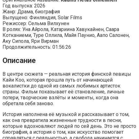
Год выпуска: 2026
Жанр: Драма, биография
Выпущено: Финляндия, Solar Films
Режиссер: Сельма Вилхунен
В ролях: Уна Айрола, Катариина Хавукайнен, Саара
Котканиеми, Туре Оллила, Майя Паунио, Аапо Салонен,
Аку Сипола, Яри Вирман
Продолжительность: 01:56:26
Описание
В центре сюжета — реальная история финской певицы
Кайи Коо, которая прошла путь от начинающей
вокалистки до одной из самых любимых артисток
страны. Фильм показывает её становление, личные
потери, творческие взлёты и моменты, когда она
обретала себя заново.
История наполнена её музыкой и рассказывает о том,
как она превратила жизненные трудности в песни,
которые вдохновляют людей по сей день. Это не просто
биография, а история о том, как искусство помогает
справляться с реальностью, а свобода начинается с