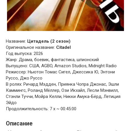
Название:
Цитадель (2 сезон)
Оригинальное название:
Citadel
Год выпуска: 2026
Жанр: Драма, боевик, фантастика, шпионский
Выпущено: США, AGBO, Amazon Studios, Midnight Radio
Режиссер: Ньютон Томас Сигел, Джессика Ю, Энтони
Руссо, Джо Руссо
В ролях: Ричард Мэдден, Приянка Чопра Джонас, Эшли
Каммингс, Роланд Мёллер, Ози Икхайл, Лесли Мэнвилл,
Стэнли Туччи, Мойра Келли, Никки Амука-Бёрд, Летиция
Эйдо
Продолжительность: 7 x ~ 00:45:00
Описание