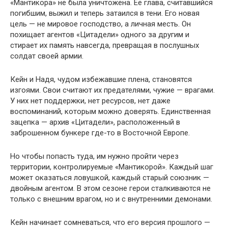
«Мантикора» не была уничтожена. Её глава, считавшийся
погибшим, выжил и теперь затаился в тени. Его новая
цель — не мировое господство, а личная месть. Он
похищает агентов «Цитадели» одного за другим и
стирает их память навсегда, превращая в послушных
солдат своей армии.
Кейн и Надя, чудом избежавшие плена, становятся
изгоями. Свои считают их предателями, чужие — врагами.
У них нет поддержки, нет ресурсов, нет даже
воспоминаний, которым можно доверять. Единственная
зацепка — архив «Цитадели», расположенный в
заброшенном бункере где-то в Восточной Европе.
Но чтобы попасть туда, им нужно пройти через
территории, контролируемые «Мантикорой». Каждый шаг
может оказаться ловушкой, каждый старый союзник —
двойным агентом. В этом сезоне герои сталкиваются не
только с внешним врагом, но и с внутренними демонами.
Кейн начинает сомневаться, что его версия прошлого —