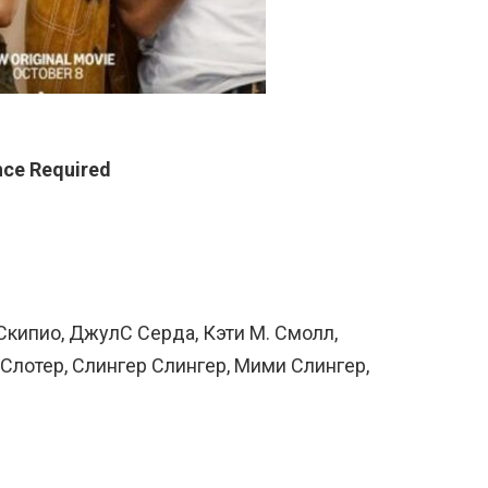
ce Required
Скипио, ДжулС Серда, Кэти М. Смолл,
Слотер, Слингер Слингер, Мими Слингер,