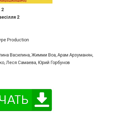
 2
весілля 2
ype Production
лина Василина, Жимми Воа, Арам Арзуманян,
ко, Леся Самаева, Юрий Горбунов