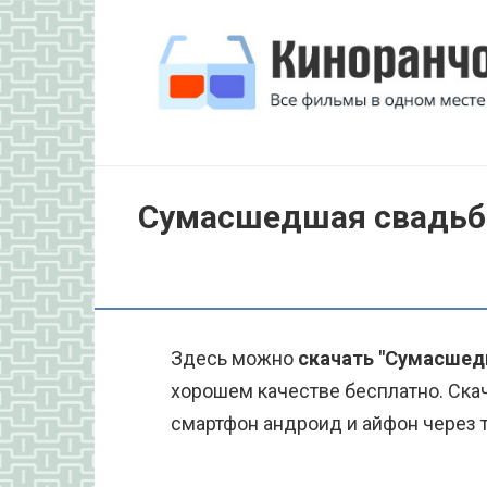
Перейти
к
контенту
Сумасшедшая свадьба
Здесь можно
скачать "Сумасшедш
хорошем качестве бесплатно. Ска
смартфон андроид и айфон через то