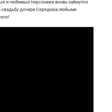
ные и любимые персонажи вновь займутся
ь свадьбу дочери Середюка любыми
село!