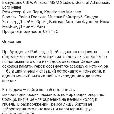
Выпущено:США, Amazon MGM Studios, General Admission,
Lord Miller
Режиссер: Фил Лорд, Кристофер Миллер
В ролях: Райан Гослинг, Милана Вайнтрауб, Сандра
Хюллер, Джеймс Ортис, Бастиан Антонио Фуэнтес, Исла
МакРей, Джеймс Райт
Продолжительность: 02:31:35
Описание
Пробуждение Райленда Грейса далеко от приятного: он
открывает глаза в медицинской капсуле, совершенно
не понимая, кто он и как здесь оказался. Склеивая
осколки памяти, герой осознает ужасающую истину: он
— бывший ученый, ставший астронавтом поневоле, и
единственный выживший в экспедиции к далекой
звезде.
Его задача — найти способ остановить
микроскопических паразитов, пожирающих энергию
Солнца, иначе Земля обречена на вечный холод и
гибель. В распоряжении Грейса лишь бортовая
лаборатория, его интеллект и непомерный груз
ответственности.