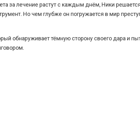
счета за лечение растут с каждым днём, Ники решаетс
трумент. Но чем глубже он погружается в мир престу
орый обнаруживает тёмную сторону своего дара и пыт
иговором.