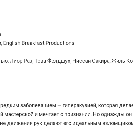
а
, English Breakfast Productions
ью, Лиор Раз, Това Фелдшух, Ниссан Сакира, Жиль Коэ
редким заболеванием — гиперакузией, которая делае
й мастерской и мечтает о признании. Но однажды он 
онкие движения рук делают его идеальным взломщико