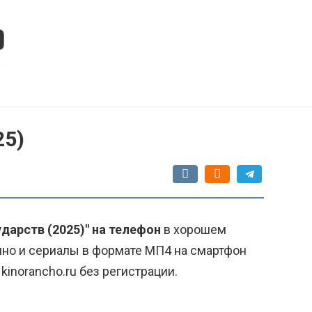
25)
ударств (2025)" на телефон
в хорошем
ино и сериалы в формате МП4 на смартфон
kinorancho.ru без регистрации.