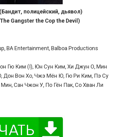
 (Бандит, полицейский, дьявол)
The Gangster the Cop the Devil)
 BA Entertainment, Balboa Productions
он Гю Ким (I), Юн Сун Ким, Хи Джун О, Мин
, Дон Вон Хо, Чжэ Мён Ю, Гю Ри Ким, Пэ Су
 Мин, Сан Чжон У, По Гён Пак, Со Хван Ли