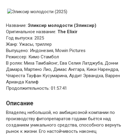
Название:
Эликсир молодости (Эликсир)
Оригинальное название:
The Elixir
Год выпуска: 2025
Жанр: Ужасы, триллер
Выпущено: Индонезия, Mowin Pictures
Режиссер: Кимо Стамбол
В ролях: Миха Тамбайонг, Ева Селия Латджуба, Донни
Дамара, Мартино Лио, Димас Анггара, Кики Нарендра,
Члареста Тауфан Кусумарина, Ардит Эрвандха, Варрен
Арианда Калиф
Продолжительность: 01:57:41
Описание
Владелец небольшой, но амбициозной компании по
производству фитопрепаратов годами бьётся над
созданием уникального средства, способного вернуть
рынок к жизни. Его настойчивость наконец