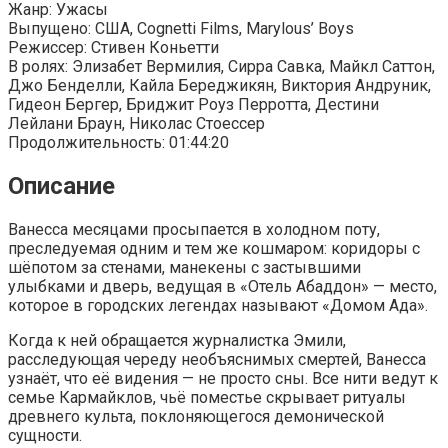
Жанр: Ужасы
Выпущено: США, Cognetti Films, Marylous’ Boys
Режиссер: Стивен Коньетти
В ролях: Элизабет Вермилия, Сирра Савка, Майкл Саттон,
Джо Бенделли, Кайла Береджикян, Виктория Андруник,
Гидеон Бергер, Бриджит Роуз Перротта, Дестини
Лейлани Браун, Николас Стоессер
Продолжительность: 01:44:20
Описание
Ванесса месяцами просыпается в холодном поту,
преследуемая одним и тем же кошмаром: коридоры с
шёпотом за стенами, манекены с застывшими
улыбками и дверь, ведущая в «Отель Абаддон» — место,
которое в городских легендах называют «Домом Ада».
Когда к ней обращается журналистка Эмили,
расследующая череду необъяснимых смертей, Ванесса
узнаёт, что её видения — не просто сны. Все нити ведут к
семье Кармайклов, чьё поместье скрывает ритуалы
древнего культа, поклоняющегося демонической
сущности.