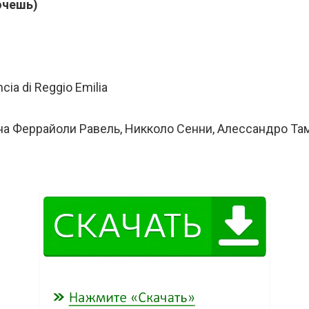
очешь)
ia di Reggio Emilia
на Феррайоли Равель, Никколо Сенни, Алессандро Та