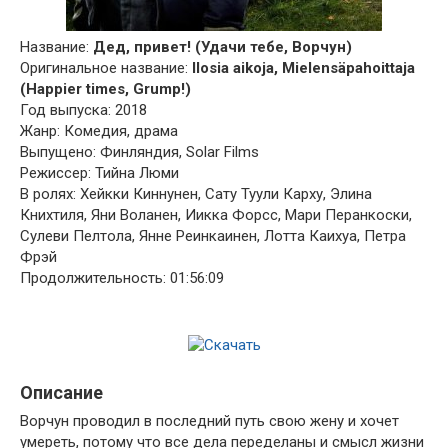
Название:
Дед, привет! (Удачи тебе, Ворчун)
Оригинальное название:
Ilosia aikoja, Mielensäpahoittaja
(Happier times, Grump!)
Год выпуска: 2018
Жанр: Комедия, драма
Выпущено: Финляндия, Solar Films
Режиссер: Тийна Люми
В ролях: Хейкки Киннунен, Сату Туули Карху, Элина
Книхтиля, Яни Воланен, Иикка Форсс, Мари Перанкоски,
Сулеви Пелтола, Янне Реинкаинен, Лотта Каихуа, Петра
Фрэй
Продолжительность: 01:56:09
Описание
Ворчун проводил в последний путь свою жену и хочет
умереть, потому что все дела переделаны и смысл жизни