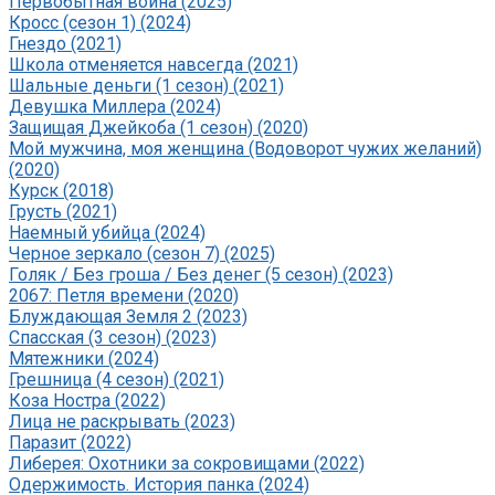
Первобытная война (2025)
Кросс (сезон 1) (2024)
Гнездо (2021)
Школа отменяется навсегда (2021)
Шальные деньги (1 сезон) (2021)
Девушка Миллера (2024)
Защищая Джейкоба (1 сезон) (2020)
Мой мужчина, моя женщина (Водоворот чужих желаний)
(2020)
Курск (2018)
Грусть (2021)
Наемный убийца (2024)
Черное зеркало (сезон 7) (2025)
Голяк / Без гроша / Без денег (5 сезон) (2023)
2067: Петля времени (2020)
Блуждающая Земля 2 (2023)
Спасская (3 сезон) (2023)
Мятежники (2024)
Грешница (4 сезон) (2021)
Коза Ностра (2022)
Лица не раскрывать (2023)
Паразит (2022)
Либерея: Охотники за сокровищами (2022)
Одержимость. История панка (2024)