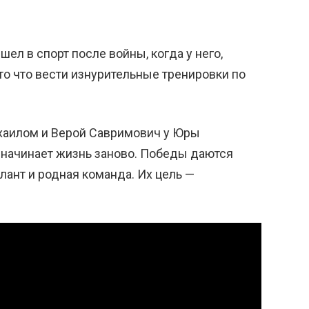
л в спорт после войны, когда у него,
 то что вести изнурительные тренировки по
хаилом и Верой Савримович у Юры
н начинает жизнь заново. Победы даются
алант и родная команда. Их цель —